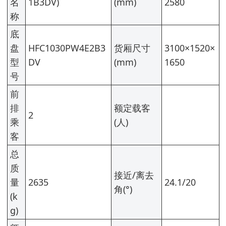
名
1B3DV)
(mm)
2580
称
底
盘
HFC1030PW4E2B3
货厢尺寸
3100×1520×
型
DV
(mm)
1650
号
前
排
额定载客
2
乘
(人)
客
总
质
接近/离去
量
2635
24.1/20
角(°)
(k
g)