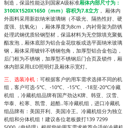
制造，保温性能达到国家A级标准
厢体内部尺寸为：
3100X1520X1650（mm）容积为7.8立方
， 厢体内
外面料采用新款纳米玻璃钢（不吸光、隔热性好、硬
度强、抗氧化），厢体厚度为8cm，内衬骨架为防锈
处理武钢优质轻钢型材，保温材料为无空隙填充聚氨
酯发泡，厢体底部为铝合金花纹板或选平面纳米玻璃
钢，厢体采用镀锌不锈钢包角，加厚型铝合金包边，
后门框为不锈钢，加厚型不锈钢后门合页及锁件，厢
体内部采用LED照明灯及厢体示宽灯。
三、选装冷机：
可根据客户的用车需求选择不同的机
组，客户可选-5℃、-10℃、-15℃、-18至-20℃冷藏
机组 ，冷藏机组品牌有国产劲达K牌、韩亚、汉雪、
华泰、松寒、凯雪、超酷..等冷藏机组，进口冷藏机
组品牌有：美国开利、美国冷王。冷藏机组分为独立
机组和分体机组！建议各位老板拨打139 7299
5000（申经理）根据您的用车需求推荐合适的冷藏机