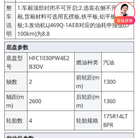
整
1.车厢顶部封闭不可开启;2.选装右侧不开门货
车
厢,货厢材料可选用瓦楞板,铁平板,铝平板,彩钢
说
板;3.发动机LJ469Q-1AEB对应的油耗申报值(L/
明
100km)为8.8
底盘参数
底盘型
HFC1030PW4E2
燃油种类
汽油
号
B3DV
前轮距(m
轴数
2
1300
m)
轴距(m
后轮距(m
2600
1360
m)
m)
175R14LT
轮胎数
4
轮胎规格
8PR