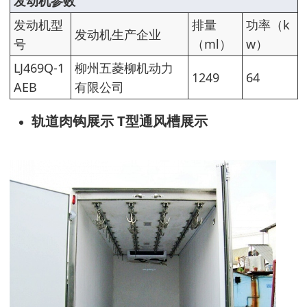
发动机参数
发动机型
排量
功率（k
发动机生产企业
号
（ml）
w）
LJ469Q-1
柳州五菱柳机动力
1249
64
AEB
有限公司
轨道肉钩展示 T型通风槽展示