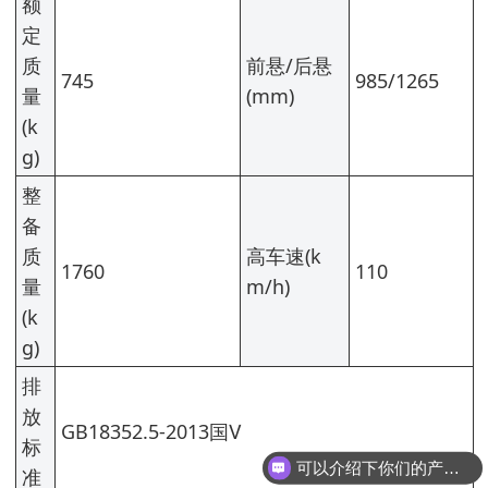
额
定
质
前悬/后悬
745
985/1265
量
(mm)
(k
g)
整
备
质
高车速(k
1760
110
量
m/h)
(k
g)
排
放
可以介绍下你们的产品么
GB18352.5-2013国Ⅴ
标
你们是怎么收费的呢
准