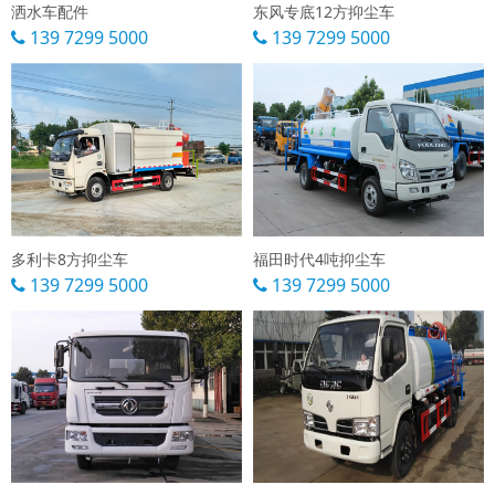
洒水车配件
东风专底12方抑尘车
139 7299 5000
139 7299 5000
多利卡8方抑尘车
福田时代4吨抑尘车
139 7299 5000
139 7299 5000