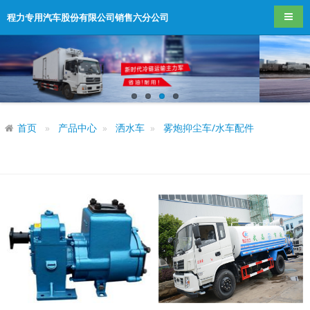
导航
程力专用汽车股份有限公司销售六分公司
首页
产品中心
洒水车
雾炮抑尘车/水车配件