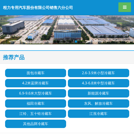
导航
程力专用汽车股份有限公司销售六分公司
推荐产品
面包冷藏车
2.6-3.9米小型冷藏车
4.2米蓝牌冷藏车
4.3-6.8米中型冷藏车
6.9-9.6米大型冷藏车
新能源冷藏车
福田冷藏车
东风、解放冷藏车
江铃、五十铃冷藏车
江淮冷藏车
其他品牌冷藏车