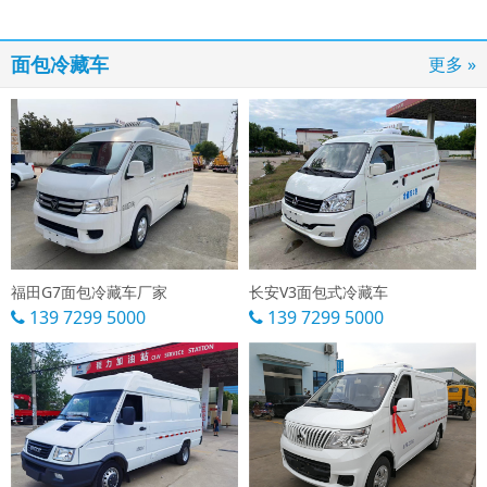
面包冷藏车
更多 »
福田G7面包冷藏车厂家
长安V3面包式冷藏车
139 7299 5000
139 7299 5000