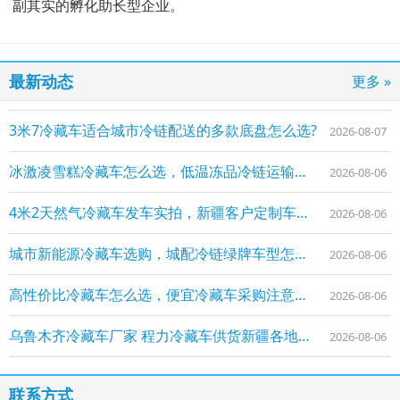
副其实的孵化助长型企业。
最新动态
更多 »
3米7冷藏车适合城市冷链配送的多款底盘怎么选?
2026-08-07
冰激凌雪糕冷藏车怎么选，低温冻品冷链运输车型参考
2026-08-06
4米2天然气冷藏车发车实拍，新疆客户定制车辆顺利交付
2026-08-06
城市新能源冷藏车选购，城配冷链绿牌车型怎么选
2026-08-06
高性价比冷藏车怎么选，便宜冷藏车采购注意事项
2026-08-06
乌鲁木齐冷藏车厂家 程力冷藏车供货新疆各地参考
2026-08-06
联系方式