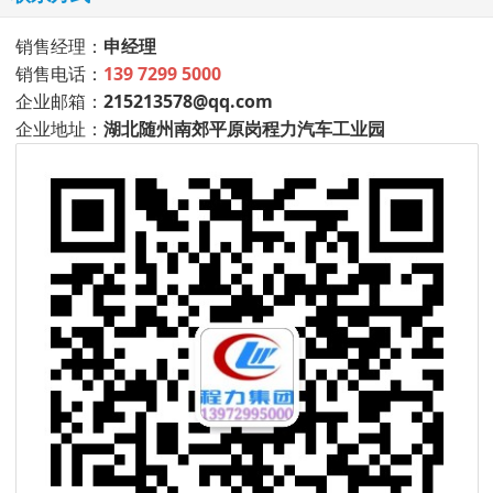
销售经理：
申经理
销售电话：
139 7299 5000
企业邮箱：
215213578@qq.com
企业地址：
湖北随州南郊平原岗程力汽车工业园