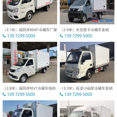
（3.1米）福田祥铃M1冷藏车厂家
（2.9米）长安星卡冷藏车直销
139 7299 5000
139 7299 5000
（2.8米）福田祥铃V1冷藏车报价
（3.3米）跃进小福星冷藏车直销
139 7299 5000
139 7299 5000