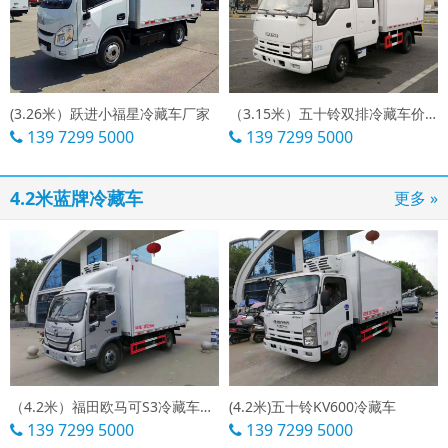
(3.26米）跃进小福星冷藏车厂家
（3.15米）五十铃双排冷藏车价格
139 7299 5000
139 7299 5000
4.2米蓝牌冷藏车
更多 »
（4.2米）福田欧马可S3冷藏车价格
(4.2米)五十铃KV600冷藏车
139 7299 5000
139 7299 5000