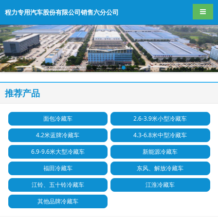
导航
程力专用汽车股份有限公司销售六分公司
推荐产品
面包冷藏车
2.6-3.9米小型冷藏车
4.2米蓝牌冷藏车
4.3-6.8米中型冷藏车
6.9-9.6米大型冷藏车
新能源冷藏车
福田冷藏车
东风、解放冷藏车
江铃、五十铃冷藏车
江淮冷藏车
其他品牌冷藏车