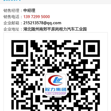
销售经理：
申经理
销售电话：
139 7299 5000
企业邮箱：
215213578@qq.com
企业地址：
湖北随州南郊平原岗程力汽车工业园