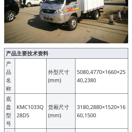
产品主要技术资料
产
品
外型尺寸
5080,4770×1660×25
名
(mm)
40,2380
称
底
盘
KMC1033Q
货厢尺寸
3180,2880×1520×16
型
28D5
(mm)
60,1500
号