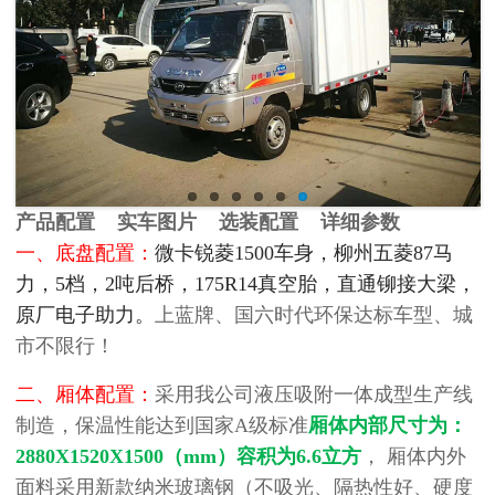
产品配置 实车图片 选装配置 详细参数
一、底盘配置：
微卡锐菱1500车身，柳州五菱87马
力，5档，2吨后桥，175R14真空胎，直通铆接大梁，
原厂电子助力。
上蓝牌、国六时代环保达标车型、城
市不限行！
二、厢体配置：
采用我公司液压吸附一体成型生产线
制造，保温性能达到国家A级标准
厢体内部尺寸为：
2880X1520X1500（mm）容积为6.6立方
， 厢体内外
面料采用新款纳米玻璃钢（不吸光、隔热性好、硬度