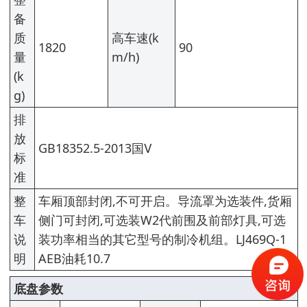
备
质
高车速(k
1820
90
量
m/h)
(k
g)
排
放
GB18352.5-2013国Ⅴ
标
准
整
车厢顶部封闭,不可开启。导流罩为选装件,货厢
车
侧门可封闭,可选装W2代前围及前部灯具,可选
说
装功率相当的其它型号的制冷机组。LJ469Q-1
明
AEB油耗10.7
底盘参数