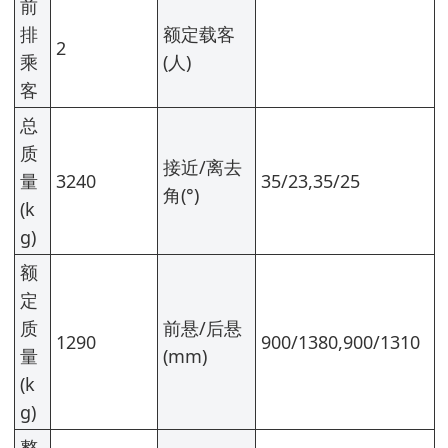
前
排
额定载客
2
乘
(人)
客
总
质
接近/离去
量
3240
35/23,35/25
角(°)
(k
g)
额
定
质
前悬/后悬
1290
900/1380,900/1310
量
(mm)
(k
g)
整