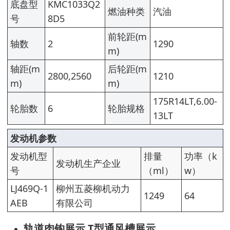
底盘型
KMC1033Q2
燃油种类
汽油
号
8D5
前轮距(m
轴数
2
1290
m)
轴距(m
后轮距(m
2800,2560
1210
m)
m)
175R14LT,6.00-
轮胎数
6
轮胎规格
13LT
发动机参数
发动机型
排量
功率（k
发动机生产企业
号
（ml）
w）
LJ469Q-1
柳州五菱柳机动力
1249
64
AEB
有限公司
轨道肉钩展示 T型通风槽展示