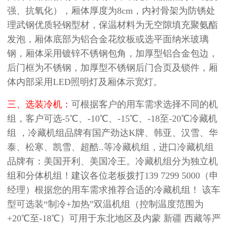
强、抗氧化），厢体厚度为8cm，内衬骨架为防锈处
理武钢优质轻钢型材，保温材料为无空隙填充聚氨酯
发泡，厢体底部为铝合金花纹板或选平面纳米玻璃
钢，厢体采用镀锌不锈钢包角，加厚型铝合金包边，
后门框为不锈钢，加厚型不锈钢后门合页及锁件，厢
体内部采用LED照明灯及厢体示宽灯。
三、选装冷机：
可根据客户的用车需求选择不同的机
组，客户可选-5℃、-10℃、-15℃、-18至-20℃冷藏机
组 ，冷藏机组品牌有国产劲达K牌、韩亚、汉雪、华
泰、松寒、凯雪、超酷..等冷藏机组，进口冷藏机组
品牌有：美国开利、美国冷王。冷藏机组分为独立机
组和分体机组！建议各位老板拨打139 7299 5000（申
经理）根据您的用车需求推荐合适的冷藏机组！ 该车
型可选装“制冷+加热”双温机组（控制温度范围为
+20℃至-18℃）可用于东北地区及内蒙 新疆 西藏等严