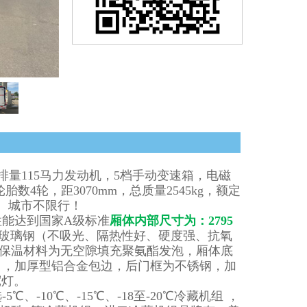
5排量115马力发动机，5档手动变速箱，电磁
数4轮，距3070mm，总质量2545kg，额定
型、城市不限行！
能达到国家A级标准
厢体内部尺寸为：2795
玻璃钢（不吸光、隔热性好、硬度强、抗氧
，保温材料为无空隙填充聚氨酯发泡，厢体底
角，加厚型铝合金包边，后门框为不锈钢，加
宽灯。
-10℃、-15℃、-18至-20℃冷藏机组 ，