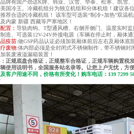
品牌有国产劲达K牌、韩亚、汉雪、华泰、松寒、凯雪、
美国冷王。冷藏机组分为独立机组和分体机组！建议各位老板拨打
推荐合适的冷藏机组！ 该车型可选装“制冷+加热”双温机组
及内蒙 新疆 西藏等严寒地区！
装配置：
导轨肉钩、T型通风槽、右侧开侧门、温度实时监
制造、可选装12V-24V外接电源（车辆在停止时，厢体
药品疫苗
:做GSP药品认证必须加装厢体前后左右及厢体底
医疗废物
:体内部必须是全封闭式不锈钢制作，带不锈钢封
，加装废液溢漏箱装置！
具：正规底盘合格证，正规整车合格证，正规车辆购置税
辆使用说明书，全国服务站名录等。让您上户无忧，方便
及客户用途不同，价格有所变化！购车电话：139 7299 5
片