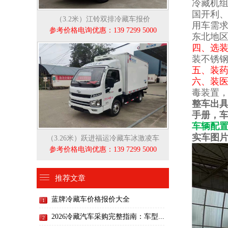
冷藏机组
国开利、
（3.2米）江铃双排冷藏车报价
用车需求
参考价格电询优惠：139 7299 5000
东北地区
四、选
装不锈钢
五、装
六、装
毒装置
整车出
手册，车
车辆配置
实车图
（3.26米）跃进福运冷藏车冰激凌车
参考价格电询优惠：139 7299 5000
推荐文章
蓝牌冷藏车价格报价大全
1
2026冷藏汽车采购完整指南：车型...
2