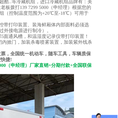
超酷..等冷藏机组，进口冷藏机组品牌有：美
139 7299 5000（申经理）根据您的
（控制温度范围为+20℃至-18℃）可用于
控带打印装置、装海鲜厢体内部面料必须选
通过外接电源进行制冷）。
部5面通风槽，和温湿度记录仪带打印装置！
闭内掀门，加装杀毒喷雾装置，加装紫外线杀
发票，全国统一机动车，随车工具，车辆质保
快捷!
000（申经理）厂家直销+
分期付款+全国联保