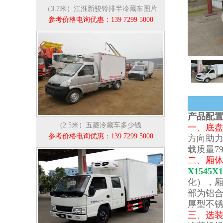
（3.7米）江淮新骏铃排半冷藏车图片
参考价格电询优惠：139 7299 5000
产品配
(2.5米）五菱冷藏车多少钱
一、底
参考价格电询优惠：139 7299 5000
方向助力
载质量7
二、厢
X1545
化），厢
部为铝
厚型不锈
三、选