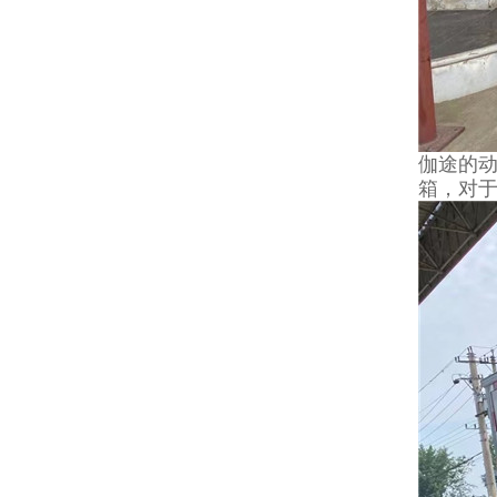
伽途的动
箱，对