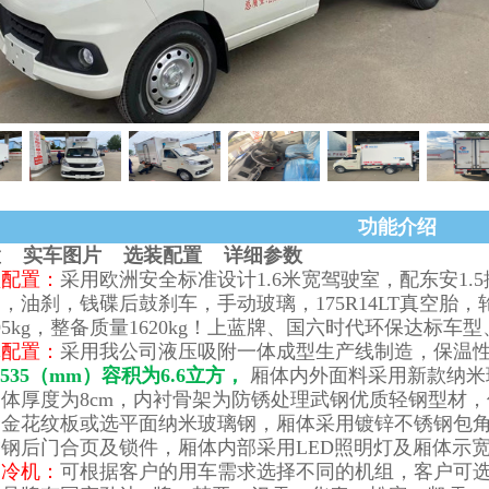
功能介绍
置 实车图片 选装配置 详细参数
盘配置：
采用欧洲安全标准设计1.6米宽驾驶室，配东安1.
，油刹，钱碟后鼓刹车，手动玻璃，175R14LT真空胎，轮胎
95kg，整备质量1620kg！上蓝牌、国六时代环保达标车
体配置：
采用我公司液压吸附一体成型生产线制造，保温性
X1535（mm）容积为6.6立方，
厢体内外面料采用新款纳米
体厚度为8cm，内衬骨架为防锈处理武钢优质轻钢型材
合金花纹板或选平面纳米玻璃钢，厢体采用镀锌不锈钢包
钢后门合页及锁件，厢体内部采用LED照明灯及厢体示
装冷机：
可根据客户的用车需求选择不同的机组，客户可选-5℃、