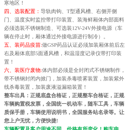
寒地区！
四、选装配置：
导轨肉钩、T型通风槽、右侧开侧
门、温度实时监控带打印装置、装海鲜厢体内部面料
必须选装不锈钢制造、可选装12V-24V外接电源（车
辆在停止时，厢体通过外接电源进行制冷）。
五、装药品疫苗:
做GSP药品认证必须加装厢体前后左
右及厢体底部5面通风槽，和温湿度记录仪带打印装
置！
六、装医疗废物:
体内部必须是全封闭式不锈钢制作，
带不锈钢封闭内掀门，加装杀毒喷雾装置，加装紫外
线杀毒装置，加装废液溢漏箱装置！
整车出具：正规底盘合格证，正规整车合格证，正规
车辆购置税发票，全国统一机动车，随车工具，车辆
质保手册，车辆使用说明书，全国服务站名录等。让
您上户无忧，方便快捷!
车辆配置及客户用途不同，价格有所变化！购车电