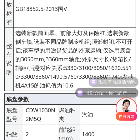
放
GB18352.5-2013国Ⅴ
标
准
选装新款前面罩、前部大灯及保险杠,选装新款
倒车镜,选装不同品牌制冷机组;顶部封闭,不可开
整
启;该车型的用途是货品的冷藏运输;仅选用底盘
车
的3050mm,3360mm轴距;外廓尺寸长/货箱长/
说
轴距/后悬对应关系:5330/3100/3050/1620,551
明
0/3300/3360/1490,5760/3300/3360/1740;发动
机4A15的油耗值为10.6
可以介绍下你们的产品么
底盘参数
底盘
CDW1030N
燃油种
汽油
型号
2M5Q
类
前轮距
轴数
2
1400
(mm)