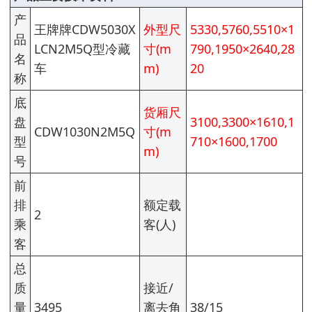
产
王牌牌CDW5030X
外型尺
5330,5760,5510×1
品
LCN2M5Q型冷藏
寸(m
790,1950×2640,28
名
车
m)
20
称
底
货厢尺
盘
3100,3300×1610,1
CDW1030N2M5Q
寸(m
型
710×1600,1700
m)
号
前
排
额定载
2
乘
客(人)
客
总
质
接近/
量
3495
离去角
38/15