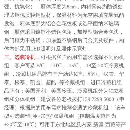
强、抗氧化），厢体厚度为8cm，内衬骨架为防锈处
理武钢优质轻钢型材，保温材料为无空隙填充聚氨酯
发泡，厢体底部为铝合金花纹板或选平面纳米玻璃
钢，厢体采用镀锌不锈钢包角，加厚型铝合金包边，
后门框为不锈钢，加厚型不锈钢后门合页及锁件，厢
体内部采用LED照明灯及厢体示宽灯。
三、选装冷机：
可根据客户的用车需求选择不同的机
组，客户可选-5℃、-10℃、-15℃、-18至-20℃冷藏机
组 ，冷藏机组品牌有国产劲达K牌、韩亚、汉雪、华
泰、松寒、凯雪、超酷..等冷藏机组，进口冷藏机组
品牌有：美国开利、美国冷王。冷藏机组分为独立机
组和分体机组！建议各位老板拨打139 7299 5000（申
经理）根据您的用车需求推荐合适的冷藏机组！ 该车
型可选装“制冷+加热”双温机组（控制温度范围为
+20℃至-18℃）可用于东北地区及内蒙 新疆 西藏等严