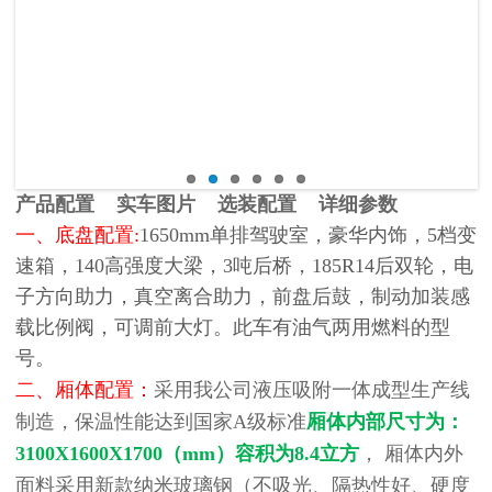
产品配置 实车图片 选装配置 详细参数
一、底盘配置:
1650mm单排驾驶室，豪华内饰，5档变
速箱，140高强度大梁，3吨后桥，185R14后双轮，电
子方向助力，真空离合助力，前盘后鼓，制动加装感
载比例阀，可调前大灯。此车有油气两用燃料的型
号。
二、厢体配置：
采用我公司液压吸附一体成型生产线
制造，保温性能达到国家A级标准
厢体内部尺寸为：
3100X1600X1700（mm）容积为8.4立方
， 厢体内外
面料采用新款纳米玻璃钢（不吸光、隔热性好、硬度