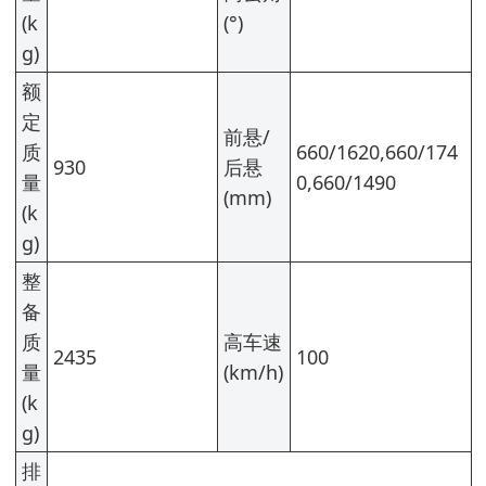
(k
(°)
g)
额
定
前悬/
质
660/1620,660/174
930
后悬
量
0,660/1490
(mm)
(k
g)
整
备
质
高车速
2435
100
量
(km/h)
(k
g)
排