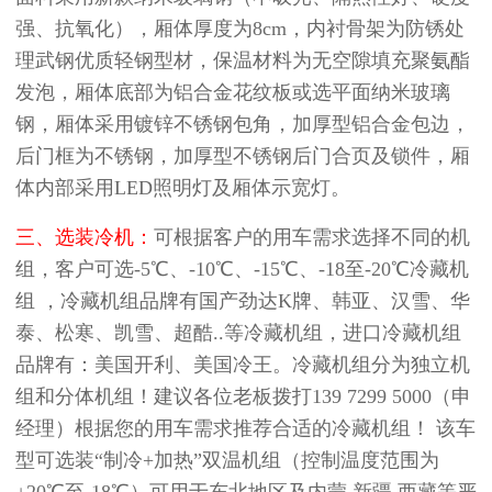
强、抗氧化），厢体厚度为8cm，内衬骨架为防锈处
理武钢优质轻钢型材，保温材料为无空隙填充聚氨酯
发泡，厢体底部为铝合金花纹板或选平面纳米玻璃
钢，厢体采用镀锌不锈钢包角，加厚型铝合金包边，
后门框为不锈钢，加厚型不锈钢后门合页及锁件，厢
体内部采用LED照明灯及厢体示宽灯。
三、选装冷机：
可根据客户的用车需求选择不同的机
组，客户可选-5℃、-10℃、-15℃、-18至-20℃冷藏机
组 ，冷藏机组品牌有国产劲达K牌、韩亚、汉雪、华
泰、松寒、凯雪、超酷..等冷藏机组，进口冷藏机组
品牌有：美国开利、美国冷王。冷藏机组分为独立机
组和分体机组！建议各位老板拨打139 7299 5000（申
经理）根据您的用车需求推荐合适的冷藏机组！ 该车
型可选装“制冷+加热”双温机组（控制温度范围为