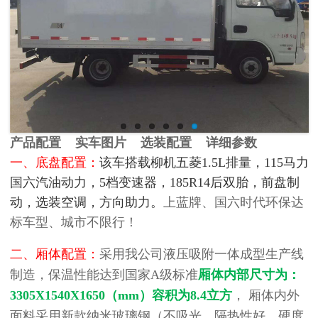
产品配置 实车图片 选装配置 详细参数
一、底盘配置：
该车搭载柳机五菱1.5L排量，115马力
国六汽油动力，5档变速器，185R14后双胎，前盘制
动，选装空调，方向助力。
上蓝牌、国六时代环保达
标车型、城市不限行！
二、厢体配置：
采用我公司液压吸附一体成型生产线
制造，保温性能达到国家A级标准
厢体内部尺寸为：
3305X1540X1650（mm）容积为8.4立方
， 厢体内外
面料采用新款纳米玻璃钢（不吸光、隔热性好、硬度