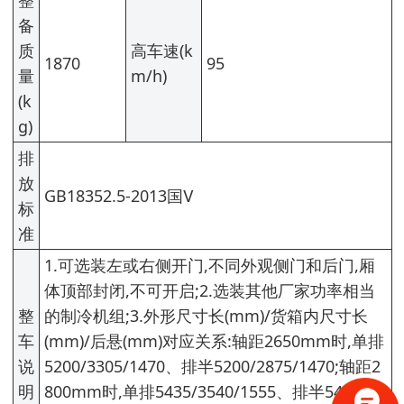
整
备
质
高车速(k
1870
95
量
m/h)
(k
g)
排
放
GB18352.5-2013国Ⅴ
标
准
1.可选装左或右侧开门,不同外观侧门和后门,厢
体顶部封闭,不可开启;2.选装其他厂家功率相当
整
的制冷机组;3.外形尺寸长(mm)/货箱内尺寸长
车
(mm)/后悬(mm)对应关系:轴距2650mm时,单排
说
5200/3305/1470、排半5200/2875/1470;轴距2
明
800mm时,单排5435/3540/1555、排半5435/31