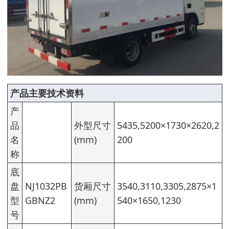
产品主要技术资料
产
品
外型尺寸
5435,5200×1730×2620,2
名
(mm)
200
称
底
盘
NJ1032PB
货厢尺寸
3540,3110,3305,2875×1
型
GBNZ2
(mm)
540×1650,1230
号