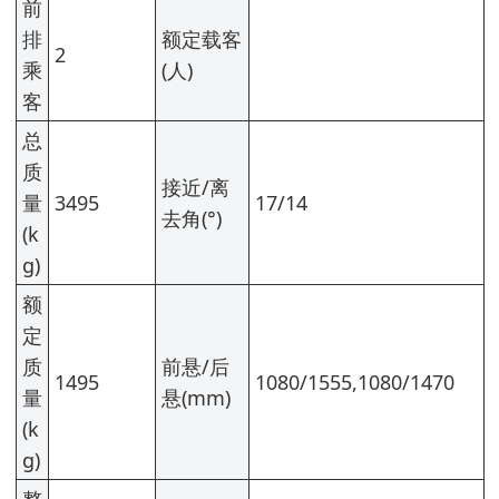
前
排
额定载客
2
乘
(人)
客
总
质
接近/离
量
3495
17/14
去角(°)
(k
g)
额
定
质
前悬/后
1495
1080/1555,1080/1470
量
悬(mm)
(k
g)