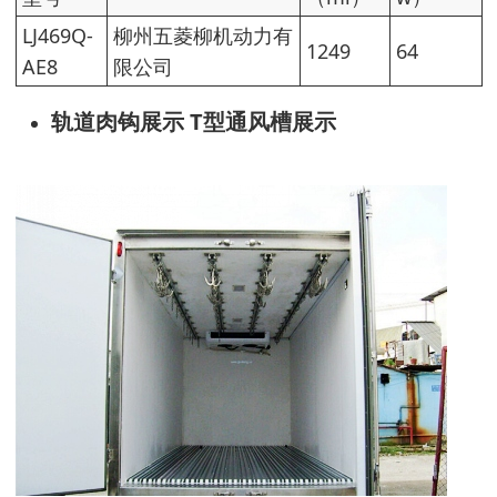
LJ469Q-
柳州五菱柳机动力有
1249
64
AE8
限公司
轨道肉钩展示 T型通风槽展示