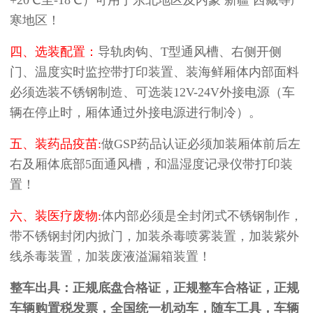
+20℃至-18℃）可用于东北地区及内蒙 新疆 西藏等严
寒地区！
四、选装配置：
导轨肉钩、T型通风槽、右侧开侧
门、温度实时监控带打印装置、装海鲜厢体内部面料
必须选装不锈钢制造、可选装12V-24V外接电源（车
辆在停止时，厢体通过外接电源进行制冷）。
五、装药品疫苗:
做GSP药品认证必须加装厢体前后左
右及厢体底部5面通风槽，和温湿度记录仪带打印装
置！
六、装医疗废物:
体内部必须是全封闭式不锈钢制作，
带不锈钢封闭内掀门，加装杀毒喷雾装置，加装紫外
线杀毒装置，加装废液溢漏箱装置！
整车出具：正规底盘合格证，正规整车合格证，正规
车辆购置税发票，全国统一机动车，随车工具，车辆