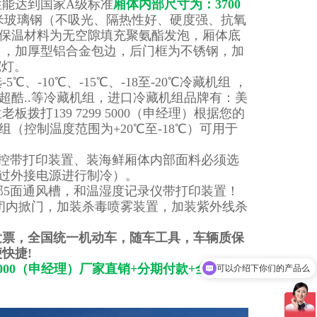
能达到国家A级标准
厢体内部尺寸为：3700
米玻璃钢（不吸光、隔热性好、硬度强、抗氧
，保温材料为无空隙填充聚氨酯发泡，厢体底
角，加厚型铝合金包边，后门框为不锈钢，加
宽灯。
-10℃、-15℃、-18至-20℃冷藏机组 ，
超酷..等冷藏机组，进口冷藏机组品牌有：美
139 7299 5000（申经理）根据您的
（控制温度范围为+20℃至-18℃）可用于
控带打印装置、装海鲜厢体内部面料必须选
通过外接电源进行制冷）。
部5面通风槽，和温湿度记录仪带打印装置！
闭内掀门，加装杀毒喷雾装置，加装紫外线杀
发票，全国统一机动车，随车工具，车辆质保
快捷!
可以介绍下你们的产品么
000（申经理）厂家直销+
分期付款+全国联保
你们是怎么收费的呢