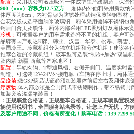
体配置：
采用我公司液压吸附一体成型生产线制造，保温性
X1900（mm）容积为12.7立方
， 厢体内外面料采用新款纳
体厚度为8cm，内衬骨架为防锈处理武钢优质轻钢型材
合金花纹板或选平面纳米玻璃钢，厢体采用镀锌不锈钢包
钢后门合页及锁件，厢体内部采用LED照明灯及厢体示
装冷机：
可根据客户的用车需求选择不同的机组，客户可选-5℃、
品牌有国产劲达K牌、韩亚、汉雪、华泰、松寒、凯雪、
美国冷王。冷藏机组分为独立机组和分体机组！建议各位老板拨打
推荐合适的冷藏机组！ 该车型可选装“制冷+加热”双温机组
及内蒙 新疆 西藏等严寒地区！
装配置：
导轨肉钩、T型通风槽、右侧开侧门、温度实时监
制造、可选装12V-24V外接电源（车辆在停止时，厢体
品疫苗:
做GSP药品认证必须加装厢体前后左右及厢体底
医疗废物
:体内部必须是全封闭式不锈钢制作，带不锈钢封
，加装废液溢漏箱装置！
具：正规底盘合格证，正规整车合格证，正规车辆购置税
辆使用说明书，全国服务站名录等。让您上户无忧，方便
及客户用途不同，价格有所变化！购车电话：139 7299 5
片
片