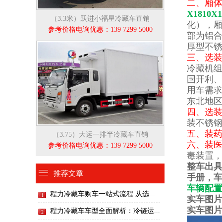
二、厢
X1810
（3.3米）跃进小福星冷藏车直销
化），厢
参考价格电询优惠：139 7299 5000
部为铝
厚型不锈
三、选
冷藏机组
国开利、
用车需求
东北地区
四、选
装不锈钢
五、装药
（3.75）大运一排半冷藏车直销
六、装
参考价格电询优惠：139 7299 5000
毒装置
整车出
推荐文章
手册，车
车辆配置
程力冷藏车购车一站式流程 从选...
1
实车图
实车图
程力冷藏车车型全面解析：冷链运...
2