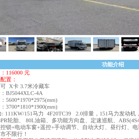
功能介绍
116000 元
盘配置：
可 X卡 3.7米冷藏车
BJ5044XLC-4A
600*1970*2975(mm)
700*1810*1900(mm)
: 111KW/151马力 4F20TC39 2.0排量，151马力
LT 8PR轮胎、 80L油箱、多功能方向盘、定速巡航、ABS(
控锁+电动车窗+遥控+手动调节、自动大灯、昼行灯、
城市不限行！