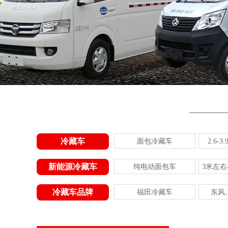
冷藏车
面包冷藏车
2.6-
新能源冷藏车
纯电动面包车
3米左
冷藏车品牌
福田冷藏车
东风