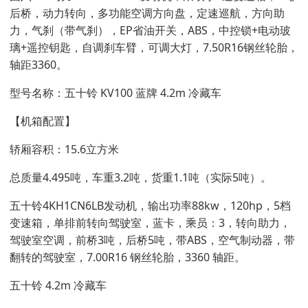
后桥，动力转向，多功能空调方向盘，定速巡航，方向助
力，气刹（带气刹），EP省油开关，ABS，中控锁+电动玻
璃+遥控钥匙，自调刹车臂，可调大灯，7.50R16钢丝轮胎，
轴距3360。
型号名称：五十铃 KV100 蓝牌 4.2m 冷藏车
【机箱配置】
轿厢容积：15.6立方米
总质量4.495吨，车重3.2吨，货重1.1吨（实际5吨）。
五十铃4KH1CN6LB发动机，输出功率88kw，120hp，5档
变速箱，单排前转向驾驶室，蓝卡，乘员：3，转向助力，
驾驶室空调，前桥3吨，后桥5吨，带ABS，空气制动器，带
翻转的驾驶室，7.00R16 钢丝轮胎，3360 轴距。
五十铃 4.2m 冷藏车