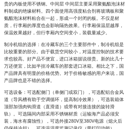
贵的内板使用不锈钢。中间层 中间层主要采用聚氨酯泡沫材
料制成的绝缘材料。四个面使用高强度粘合剂将玻璃板和聚
氨酯泡沫材料粘合在一起，形成一个封闭的板。不仅是材
质，行李厢的厚度也会影响隔热效果。行李厢保温层越厚，
保温效果越好，但行李厢内空间变小，装载量减少。
制冷机组的选择：在冷藏车的三个主要部件中，制冷机组是
比较重要的部分。由于载货空间较小，对温度控制的技术要
求也较高。好产品不便宜，进口冰箱据说很贵。新的比几十
万还便宜，比如半挂冷藏车的那套进口冰箱。相比之下，国
产品牌具有明显的价格优势。对于价格敏感的用户来说，国
产品牌也是不错的选择。
可选设备：可选配侧门（单侧门或双门），可选配铝合金风
道（导风槽有助于空调循环，提高制冷效果），可选装箱体
顶部加强肉钩滑道（直滑道）或带有对接连接的旋转滑
轨）。可选隔间内部采用不锈钢材质（运输海产品必须安
装，海水有腐蚀性），可选外接280V至380V电源（熄火后
仍保持冷却）。可选温湿度监测记录仪（带打印功能）。