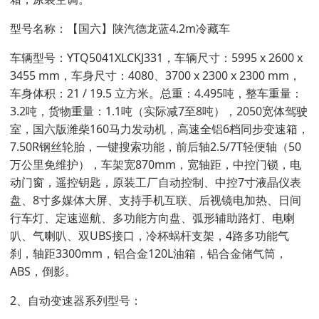
型号名称：【国六】陕汽德龙蓝4.2m冷藏车
车辆型号：YTQ5041XLCKJ331，车辆尺寸：5995 x 2600 x
3455 mm，车身尺寸：4080、3700 x 2300 x 2300 mm，
车身体积：21 / 19.5 立方米。总重：4.495吨，整车重量：
3.2吨，货物重量：1.1吨（实际减7至8吨），2050宽体驾驶
室，国六版潍柴160马力发动机，高速全铝6档同步变速箱，
7.50R钢丝轮胎，一键搜索功能，前后轴2.5/7T轻便轴（50
万公里免维护），车架宽870mm，宽轴距，中控门锁，电
动门窗，遥控钥匙，原装工厂自动控制、中控7寸液晶仪表
盘、8寸多媒体大屏、支持手机互联、后视镜电加热、日间
行车灯、定速巡航、多功能方向盘、弧形辅助路灯、电喇
叭、气喇叭、双UBS接口，冷杯蜗杆支架，4路多功能气
刹，轴距3300mm，铝合金120L油箱，铝合金储气筒，
ABS，倒影。
2、自动变速器系列型号：