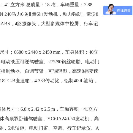
m 车辆体积：41 立方米 总质量：18 吨，车辆重量：7.88
 240马力6.9排量6缸发动机，动力强劲，豪沃8
车架，ABS，4路摄像头，大型多媒体中控屏、行车记
寸：6680 x 2440 x 2450 mm，车身体积：40立
半电动液压可逆驾驶室、275/80钢丝轮胎、电动门
座椅制动器、自调节臂，可调轻型，高速8档变速
118TC-B变速箱，4.333传动比，铝制400L油箱，
箱体尺寸：6.8 x 2.42 x 2.5 m，车厢容积：41立方
体高顶双卧铺驾驶室，YC6JA240-50发动机，高
，9吨后桥，5米轴距、电动门窗、空调、行车记录仪、A