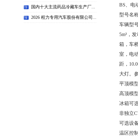
BS、
国内十大主流药品冷藏车生产厂...
5
型号名称：
2026 程力专用汽车股份有限公司...
6
车辆型号：C
5m³，发
箱，车桥
室，电动
距，10
大灯。参考
平顶模
高顶模
冰箱可选
非独立C7
可选设备
温区控