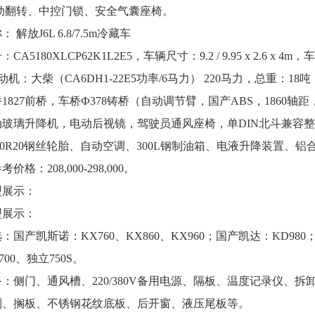
电动翻转、中控门锁、安全气囊座椅。
 解放J6L 6.8/7.5m冷藏车
A5180XLCP62K1L2E5，车辆尺寸：9.2 / 9.95 x 2.6 x 4m，车身尺
动机：大柴（CA6DH1-22E5功率/6马力） 220马力，总重：18吨
1827前桥，车桥Ф378铸桥（自动调节臂，国产ABS，1860轴距，速比
玻璃升降机，电动后视镜，驾驶员通风座椅，单DIN北斗兼容整车系统
.00R20钢丝轮胎、自动空调、300L钢制油箱、电液升降装置、
价格：208,000-298,000。
型展示：
型展示：
：国产凯斯诺：KX760、KX860、KX960；国产凯达：KD980；
00、独立750S。
：侧门、通风槽、220/380V备用电源、隔板、温度记录仪、
制、搁板、不锈钢花纹底板、后开窗、液压尾板等。