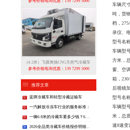
参考价格电询优惠：139 7299 5000
车辆尺寸：9
吨，货物
档，27
录仪、
型号名称
车辆型号：
方米，总
(4.2米）飞碟奥驰CNG天然气冷藏车
参考价格电询优惠：139 7299 5000
窗、空
箱，230
推荐文章
后视镜
蓝牌冷藏车和轻型冷藏运输车
型号名称
1
车辆型号：H
一汽解放冷冻车行业的服务标准：
2
米，总质
一辆6.8米的冷藏车要多少钱？6....
3
速8速变
2026全品类冷藏车价格报价明细...
4