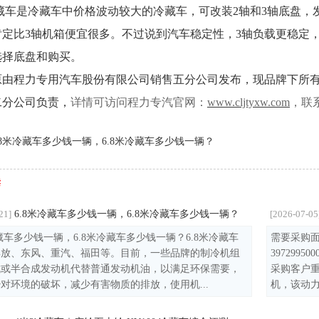
冷藏车是冷藏车中价格波动较大的冷藏车，可改装2轴和3轴底盘
定比3轴机箱便宜很多。不过说到汽车稳定性，3轴负载更稳定，
选择底盘和购买。
原由程力专用汽车股份有限公司销售五分公司发布，现品牌下所
二分公司负责，
详情可访问程力专汽官网：
www.cljtyxw.com
，联
.8米冷藏车多少钱一辆，6.8米冷藏车多少钱一辆？
读
6.8米冷藏车多少钱一辆，6.8米冷藏车多少钱一辆？
21]
[2026-07-05
冷藏车多少钱一辆，6.8米冷藏车多少钱一辆？6.8米冷藏车
需要采购面
解放、东风、重汽、福田等。目前，一些品牌的制冷机组
39729
成或半合成发动机代替普通发动机油，以满足环保需要，
采购客户
对环境的破坏，减少有害物质的排放，使用机...
机，该动力