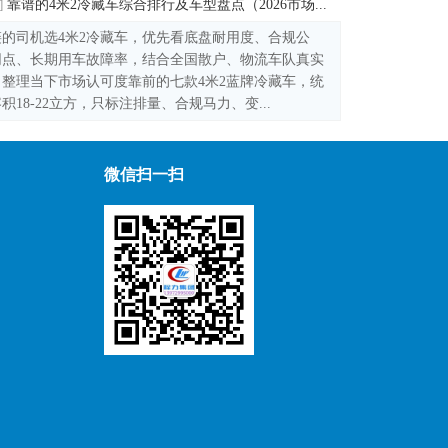
靠谱的4米2冷藏车综合排行及车型盘点（2026市场...
]
的司机选4米2冷藏车，优先看底盘耐用度、合规公
网点、长期用车故障率，结合全国散户、物流车队真实
整理当下市场认可度靠前的七款4米2蓝牌冷藏车，统
积18-22立方，只标注排量、合规马力、变...
微信扫一扫