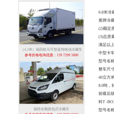
6.8米
黄牌冷藏
(2)额定
(3)总质
满足以
（4.2米）福田欧马可智蓝纯电动冷藏车
中型卡车
参考价格电询优惠：139 7299 5000
型号名称：F
整车尺寸：8
40立方
8.0吨，
前碟后
科T -
福特全顺面包式冷藏车
型号名称