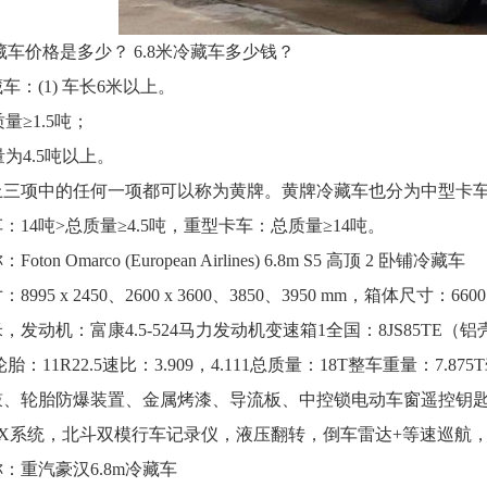
冷藏车价格是多少？ 6.8米冷藏车多少钱？
车：(1) 车长6米以上。
质量≥1.5吨；
量为4.5吨以上。
上三项中的任何一项都可以称为黄牌。黄牌冷藏车也分为中型卡
：14吨>总质量≥4.5吨，重型卡车：总质量≥14吨。
oton Omarco (European Airlines) 6.8m S5 高顶 2 卧铺冷藏车
995 x 2450、2600 x 3600、3850、3950 mm，箱体尺寸：6600 
米，发动机：富康4.5-524马力发动机变速箱1全国：8JS85TE
轮胎：11R22.5速比：3.909，4.111总质量：18T整车重量：7.
鼓、轮胎防爆装置、金属烤漆、导流板、中控锁电动车窗遥控钥匙
BOX系统，北斗双模行车记录仪，液压翻转，倒车雷达+等速巡航，
：重汽豪汉6.8m冷藏车