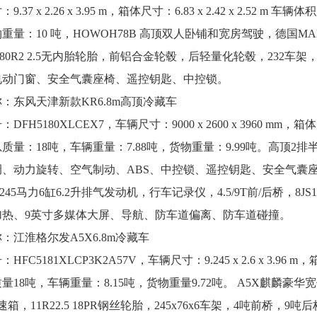
.37 x 2.26 x 3.95 m，箱体尺寸：6.83 x 2.42 x 2.52 
重量：10 吨，HOWOH78B 高顶双人卧铺和宽房驾驶，德国MAN
5/80R2 2.5无内胎轮胎，前铝合金轮毂，后轻量化轮毂，232
电动门窗、安全气囊座椅、遥控钥匙、中控锁。
：东风天津新款KR6.8m高顶冷藏车
DFH5180XLCEX7，车辆尺寸：9000 x 2600 x 3960 mm，箱体尺
质量：18吨，车辆重量：7.88吨，货物重量：9.99吨。高顶2排
调、动力旋转、空气制动、ABS、中控锁、遥控钥匙、安全气囊
/245马力6缸6.2升排气发动机，行车记录仪，4.5/9T前/后桥，8JS
加热、9英寸多媒体大屏、导航、防车道偏离、防车道碰撞。
：江淮格尔发A5X6.8m冷藏车
FC5181XLCP3K2A57V，车辆尺寸：9.245 x 2.6 x 3.96 m，
量18吨，车辆重量：8.15吨，货物重量9.72吨。 A5X麒麟豪华宽
速箱，11R22.5 18PR钢丝轮胎，245x76x6车架，4吨前桥