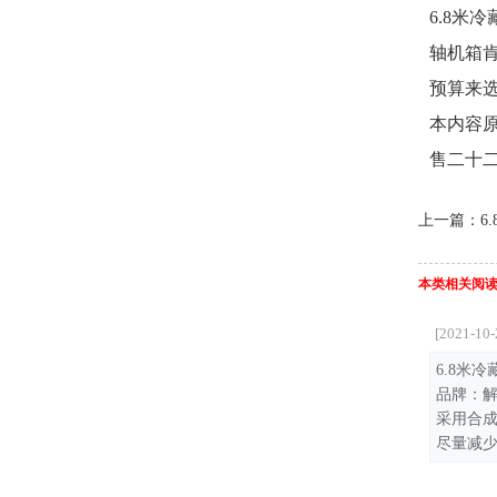
6.8米
轴机箱肯
预算来
本内容
售二十
上一篇：
6
本类相关阅
[2021-10-
6.8米
品牌：
采用合
尽量减少