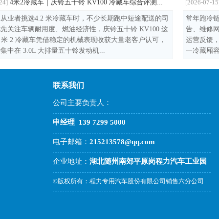
4米2冷藏车｜庆铃五十铃 KV100 冷藏车综合评测...
24]
[2026-07-15
从业者挑选4.2 米冷藏车时，不少长期跑中短途配送的司
常年跑冷链
先关注车辆耐用度、燃油经济性，庆铃五十铃 KV100 这
告、维修
4 米 2 冷藏车凭借稳定的机械表现收获大量老客户认可，
运营反馈，
中在 3.0L 大排量五十铃发动机...
一冷藏厢容
联系我们
公司主要负责人：
申经理
139 7299 5000
电子邮箱：
215213578@qq.com
企业地址：
湖北随州南郊平原岗程力汽车工业园
©版权所有：程力专用汽车股份有限公司销售六分公司