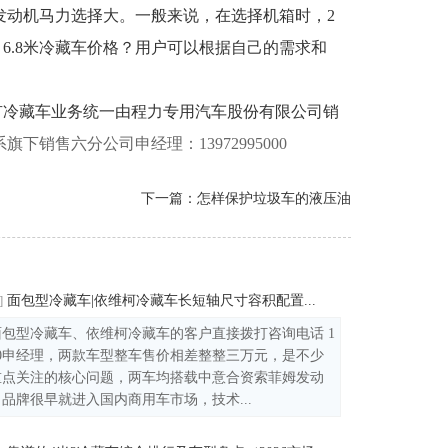
，发动机马力选择大。一般来说，在选择机箱时，2
6.8米冷藏车价格？用户可以根据自己的需求和
有冷藏车业务统一由程力专用汽车股份有限公司销
系旗下销售
六
分公司申经理：13972995000
下一篇：
怎样保护垃圾车的液压油
面包型冷藏车|依维柯冷藏车长短轴尺寸容积配置...
]
包型冷藏车、依维柯冷藏车的客户直接拨打咨询电话 1
95000申经理，两款车型整车售价相差整整三万元，是不少
重点关注的核心问题，两车均搭载中意合资索菲姆发动
品牌很早就进入国内商用车市场，技术...