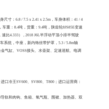
寸：6.8 / 7.5 x 2.41 x 2.5m，车身体积：41 / 4
，车重：8.4吨，货重：9.4吨，陕齿轮8JS85E变速
4.333） , 2018 J6L半浮动平顶小排半驾驶
，中座，新内饰丝带护罩，5.3 / 5.8m轴
铝合金气缸、VOSS接头、水壶架、定速巡航、电调
进口冷王SV600、SV800、T800；进口运营商：
拆卸导轨和肉钩、鱼箱、氧气瓶、围裙、加热器、双