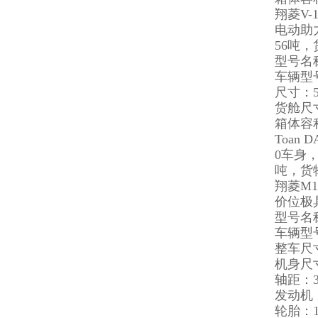
翔菱V-
电动助
56吨
型号名
车辆型号：
尺寸：507
货舱尺寸：
箱体容积
Toan
0车身，
吨，货物
翔菱M
价位极
型号名
车辆型号
整车尺寸：
机身尺寸：
轴距：3
发动机：
轮胎：1