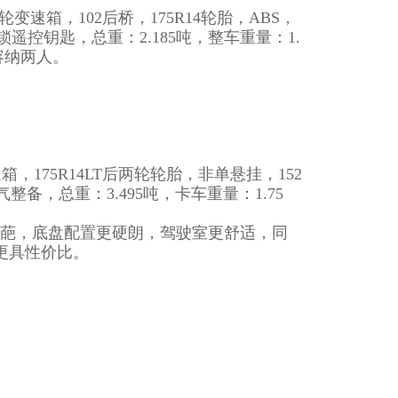
-5齿轮变速箱，102后桥，175R14轮胎，ABS，
控钥匙，总重：2.185吨，整车重量：1.
容纳两人。
变速箱，175R14LT后两轮轮胎，非单悬挂，152
整备，总重：3.495吨，卡车重量：1.75
奇葩，底盘配置更硬朗，驾驶室更舒适，同
更具性价比。