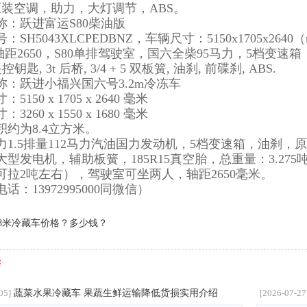
原装空调，助力，大灯调节，ABS。
称：跃进富运S80柴油版
：SH5043XLCPEDBNZ，车辆尺寸：5150x1705x2640（
距2650，S80单排驾驶室，国六全柴95马力，5档变速箱，
控钥匙, 3t 后桥, 3/4 + 5 双板簧, 油刹, 前碟刹, ABS.
称：跃进小福兴国六号3.2m冷冻车
5150 x 1705 x 2640 毫米
3260 x 1550 x 1680 毫米
积约为8.4立方米。
力1.5排量112马力汽油国力发动机，5档变速箱，油刹，
型发电机，辅助板簧，185R15真空胎，总重量：3.275吨
可拉2吨左右），驾驶室可坐两人，轴距2650毫米。
话：13972995000同微信）
.8米冷藏车价格？多少钱？
读
蔬菜水果冷藏车 果蔬生鲜运输降低货损实用介绍
05]
[2026-07-27