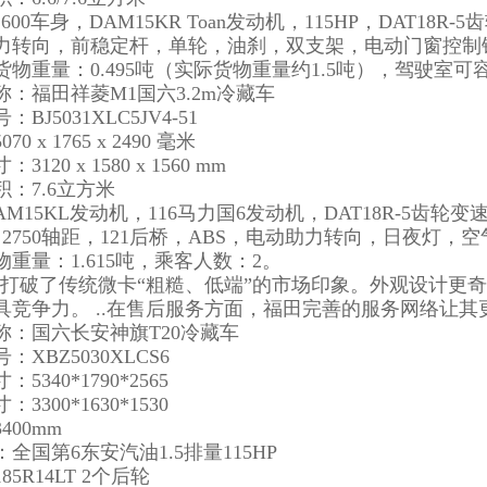
1600车身，DAM15KR Toan发动机，115HP，DAT18R
力转向，前稳定杆，单轮，油刹，双支架，电动门窗控制锁遥
，货物重量：0.495吨（实际货物重量约1.5吨），驾驶室可
称：福田祥菱M1国六3.2m冷藏车
BJ5031XLC5JV4-51
0 x 1765 x 2490 毫米
3120 x 1580 x 1560 mm
：7.6立方米
 DAM15KL发动机，116马力国6发动机，DAT18R-5齿轮
2750轴距，121后桥，ABS，电动助力转向，日夜灯，空气
重量：1.615吨，乘客人数：2。
1打破了传统微卡“粗糙、低端”的市场印象。外观设计更
具竞争力。 ..在售后服务方面，福田完善的服务网络让其
称：国六长安神旗T20冷藏车
：XBZ5030XLCS6
5340*1790*2565
3300*1630*1530
400mm
全国第6东安汽油1.5排量115HP
85R14LT 2个后轮