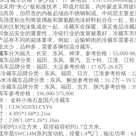
2米冷藏车价格？多少钱？（厂家电话：13972995000同微
业采用“夹心”板粘接技术，即成片组装，内外蒙皮采用
品而异，但昂贵的内板必须由不锈钢制成。中间层主要是
高强度粘合剂将玻璃板和聚氨酯泡沫材料粘合在一起，形
装的注射泡沫集成在一起。冷藏车在保暖、满足食品冷藏
和食品安全的重要性，冷链行业的发展被看好，冷藏车市
产品有不同的箱体要求。例如，运输鲜肉的冷藏车需要在
批次少，品种多，需要多辆恒温冷藏车。
藏车
分为福天、长安、东风、神津。参考价格：55,000-98,
m冷藏车品牌分类：福田、东风、重汽、五十铃、江淮、江铃、大运
冷冻车品牌分类：福田、大运参考价格：17.8万-26.8万
辆冷藏车品牌分类：东风、福田、日方、江淮参考价格：22.5
8.6米冷藏车品牌分类：东风、解放参考价格：31.2万～39.
辆冷藏车品牌分类：东风、福田、吉方、陕汽参考价格：39.5
参考价格：336,000-375,000
称： 金杯小海石盘国六冷藏车
：CLW5020XLCSY6
4.495*1.68*2.21m
2.08/1.18*1.26*1.16m
容积约3.0立方米，双排箱容积约1.7立方米。
载华晨SWC14M系列发动机，排量1.4气门，输出功率：