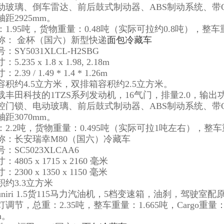
动玻璃、倒车雷达、前后鼓式制动器、ABS制动系统、带OBD
距2925mm。
1.95吨，货物重量：0.48吨（实际可拉约0.8吨），整车重
称： 金杯（国六）新型快递
面包冷藏车
：SY5031XLCL-H2SBG
.235 x 1.8 x 1.98, 2.18m
.39 / 1.49 * 1.4 * 1.26m
容积约4.5立方米，双排箱容积约2.5立方米。
载丰田科技的1TZS系列发动机，16气门，排量2.0，输出功
控门锁、电动玻璃、前后鼓式制动器、ABS制动系统、带OBD
距3070mm。
2.2吨，货物重量：0.495吨（实际可拉1吨左右），整车重
称：长安瑞幸M80（国六）冷藏车
：SC5023XLCAA6
4805 x 1715 x 2160 毫米
2300 x 1350 x 1150 毫米
约3.3立方米
 Kuniri 1.5货115马力汽油机，5档变速箱，油刹，驾驶
调节，总重：2.35吨，整车重量：1.665吨，Cargo重
m。