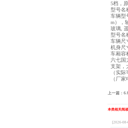
5档，
型号名
车辆型号
m），轴
玻璃, 遥
型号名
车辆尺寸：
机身尺寸：
车厢容
六七国
支架，大
（实际
（厂家电
上一篇：
6
本类相关阅
[2026-08-