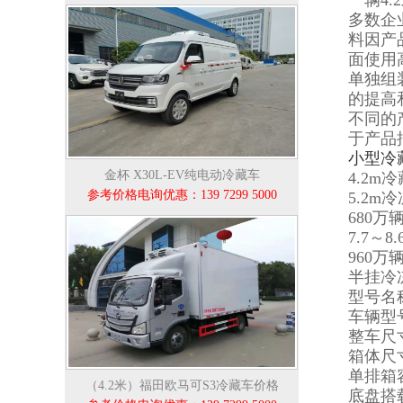
一辆4.
多数企
料因产
面使用
单独组
的提高
不同的
于产品
小型冷
金杯 X30L-EV纯电动冷藏车
4.2
参考价格电询优惠：139 7299 5000
5.2m
680万
7.7～
960万
半挂冷冻车
型号名
车辆型号
整车尺寸：
箱体尺寸：
单排箱
（4.2米）福田欧马可S3冷藏车价格
底盘搭