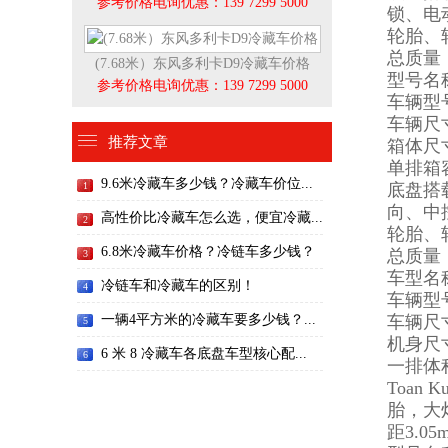
参考价格电询优惠：139 7299 5000
锁、电
轮胎、轴
总质量：
(7.68米）东风多利卡D9冷藏车价格
型号名
参考价格电询优惠：139 7299 5000
车辆型号
车辆尺寸：5
推荐文章
箱体尺寸：2
单排箱
9.6米冷藏车多少钱？冷藏车价位...
底盘搭
1
向、中
高性价比冷藏车怎么选，便宜冷藏...
2
轮胎、轴
6.8米冷藏车价格？冷链车多少钱？
总质量：
3
车型名
冷链车和冷藏车的区别！
4
车辆型号
一辆4平方米的冷藏车要多少钱？...
车辆尺寸：
5
机身尺寸：
6 米 8 冷藏车各底盘车型核心配...
6
一排体积
Toan
胎，大灯
距3.05