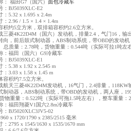
称： 福田G7（国六）
面包冷藏车
BJ5039XLC-E2
.32 x 1.695 x 2.4m
.96 / 1.5 × 1.4 × 1.4m
容积约5立方米，双排箱容积约2.6立方米。
三菱4K22D4M（国六）发动机，排量2.4，气门16，输
向，前后鼓式制动器，ABS制动系统，带OBD的发动机，2至5
m。总质量：2.78吨，货物重量：0.544吨（实际可拉1吨左
称：福田（国六）G9冷藏车
BJ5039XLC-E1
.38 x 1.92 x 2.545 m
.03 x 1.58 x 1.45 m
体容积约7.5立方米。
航天三菱4K22D4M发动机，16气门，2.4排量，118
式制动器，ABS制动系统，带OBD的发动机，两人座，195
，货物重量：0.522吨（实际可拖1.5吨左右），整车重量：2.
称：福田翔菱V1国六2.8m冷藏车
BJ5020XLC3JV5-02
0 x 1720/1790 x 2385/2515 毫米
795 x 1545/1630 x 1535/1670 mm
：6.6/7.6立方米