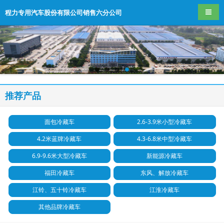
导航
程力专用汽车股份有限公司销售六分公司
推荐产品
面包冷藏车
2.6-3.9米小型冷藏车
4.2米蓝牌冷藏车
4.3-6.8米中型冷藏车
6.9-9.6米大型冷藏车
新能源冷藏车
福田冷藏车
东风、解放冷藏车
江铃、五十铃冷藏车
江淮冷藏车
其他品牌冷藏车