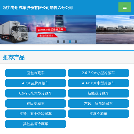
导航
程力专用汽车股份有限公司销售六分公司
推荐产品
面包冷藏车
2.6-3.9米小型冷藏车
4.2米蓝牌冷藏车
4.3-6.8米中型冷藏车
6.9-9.6米大型冷藏车
新能源冷藏车
福田冷藏车
东风、解放冷藏车
江铃、五十铃冷藏车
江淮冷藏车
其他品牌冷藏车