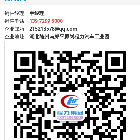
销售经理：
申经理
销售电话：
139 7299 5000
企业邮箱：
215213578@qq.com
企业地址：
湖北随州南郊平原岗程力汽车工业园