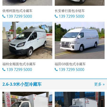
依维柯面包式冷藏车
长安睿行面包冷链车
139 7299 5000
139 7299 5000
福特全顺面包式冷藏车
福田G9面包式冷藏车
139 7299 5000
139 7299 5000
2.6-3.9米小型冷藏车
更多 »