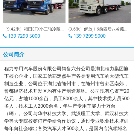
（9.42米）福田ETX小三轴冷藏车厂家
(9.6米）解放JH6前四后八冷藏车报价
139 7299 5000
139 7299 5000
公司简介
程力专用汽车股份有限公司销售六分公司是湖北程力集团旗
下核心企业，国家工信部定点生产各类专用汽车的大型汽车
制造企业，公司位于湖北省随州市，在随州市曾都区南郊，
曾都经济技术开发区均有生产制造基地。公司现有总资产20
亿元，占地1000余亩，员工8000余人，其中技术类人员500
多人，技术工人2000余名，年生产专用车能力十万台
（辆）。公司与华中科技大学、武汉理工大学、武汉科技大
学等大专院校签订产学研合作协议，通过专业职业技术培训
每年向社会输出各类汽车人才500余人，是国内专汽领域名