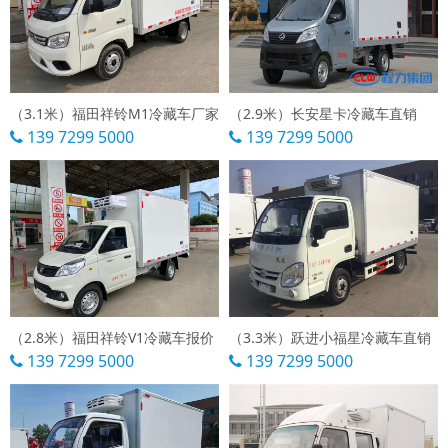
（3.1米）福田祥铃M1冷藏车厂家
（2.9米）长安星卡冷藏车直销
139 7299 5000
139 7299 5000
（2.8米）福田祥铃V1冷藏车报价
（3.3米）跃进小福星冷藏车直销
139 7299 5000
139 7299 5000