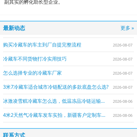
副其实的孵化助长型企业。
最新动态
更多 »
购买冷藏车的车主到厂自提完整流程
2026-08-07
冷藏车不同货物打冷实用技巧
2026-08-07
怎么选择专业的冷藏车厂家
2026-08-07
3米7冷藏车适合城市冷链配送的多款底盘怎么选?
2026-08-07
冰激凌雪糕冷藏车怎么选，低温冻品冷链运输车型参考
2026-08-06
4米2天然气冷藏车发车实拍，新疆客户定制车辆顺利交付
2026-08-06
联系方式